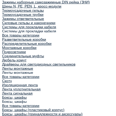
Зажимы наборные самозажимные DIN рейка (ЗНИ)
Шины N, PE, PEN, L, кросс-модули
Термоусадочные гильзы
Термоусадочные трубки
Зажимы ответвительные
Силовые гильзы и наконечники
Системы для прокладки кабеля
Системы для прокладки кабеля
Все товары категории
Разветвительные коробки
Распределительные коробки
Монтажные коробки
Подрозетники
Соединительные муфты
Дюбель-хомут
Драйверы для светодиодных светильников
Ленты монтажные
Ленты монтажные
Все товары категории
Скотч
Изоляционная лента
Лента уплотнительная
Лента сигнальная
Боксы, шкафы
Боксы, шкафы
Все товары категории
Боксы, шкафы (пластиковый корпус)
Боксы, шкафы (принадлежности и аксессуары)