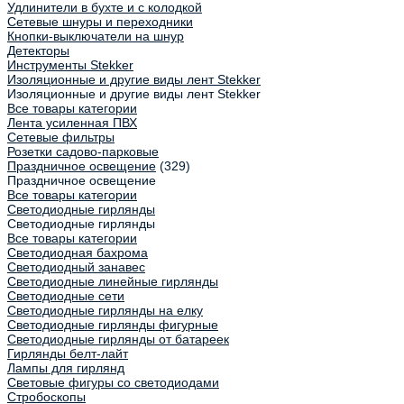
Удлинители в бухте и с колодкой
Сетевые шнуры и переходники
Кнопки-выключатели на шнур
Детекторы
Инструменты Stekker
Изоляционные и другие виды лент Stekker
Изоляционные и другие виды лент Stekker
Все товары категории
Лента усиленная ПВХ
Сетевые фильтры
Розетки садово-парковые
Праздничное освещение
(329)
Праздничное освещение
Все товары категории
Светодиодные гирлянды
Светодиодные гирлянды
Все товары категории
Светодиодная бахрома
Светодиодный занавес
Светодиодные линейные гирлянды
Светодиодные сети
Светодиодные гирлянды на елку
Светодиодные гирлянды фигурные
Светодиодные гирлянды от батареек
Гирлянды белт-лайт
Лампы для гирлянд
Световые фигуры со светодиодами
Стробоскопы