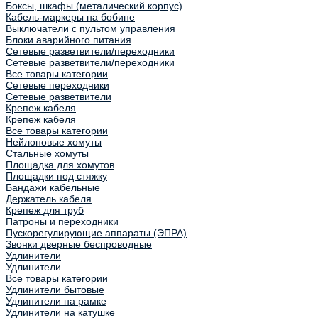
Боксы, шкафы (металический корпус)
Кабель-маркеры на бобине
Выключатели с пультом управления
Блоки аварийного питания
Сетевые разветвители/переходники
Сетевые разветвители/переходники
Все товары категории
Сетевые переходники
Сетевые разветвители
Крепеж кабеля
Крепеж кабеля
Все товары категории
Нейлоновые хомуты
Стальные хомуты
Площадка для хомутов
Площадки под стяжку
Бандажи кабельные
Держатель кабеля
Крепеж для труб
Патроны и переходники
Пускорегулирующие аппараты (ЭПРА)
Звонки дверные беспроводные
Удлинители
Удлинители
Все товары категории
Удлинители бытовые
Удлинители на рамке
Удлинители на катушке