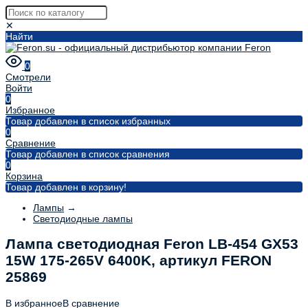
✕
Найти
0
Смотрели
Войти
0
Избранное
Товар добавлен в список избранных
0
Сравнение
Товар добавлен в список сравнения
0
Корзина
Товар добавлен в корзину!
Лампы
→
Светодиодные лампы
Лампа светодиодная Feron LB-454 GX53
15W 175-265V 6400K, артикул FERON
25869
В избранное
В сравнение