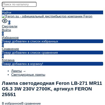
✕
Найти
0
Смотрели
Войти
0
Избранное
Товар добавлен в список избранных
0
Сравнение
Товар добавлен в список сравнения
0
Корзина
Товар добавлен в корзину!
Лампы
→
Светодиодные лампы
Лампа светодиодная Feron LB-271 MR11
G5.3 3W 230V 2700K, артикул FERON
25551
В избранное
В сравнение