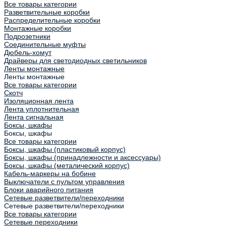
Все товары категории
Разветвительные коробки
Распределительные коробки
Монтажные коробки
Подрозетники
Соединительные муфты
Дюбель-хомут
Драйверы для светодиодных светильников
Ленты монтажные
Ленты монтажные
Все товары категории
Скотч
Изоляционная лента
Лента уплотнительная
Лента сигнальная
Боксы, шкафы
Боксы, шкафы
Все товары категории
Боксы, шкафы (пластиковый корпус)
Боксы, шкафы (принадлежности и аксессуары)
Боксы, шкафы (металический корпус)
Кабель-маркеры на бобине
Выключатели с пультом управления
Блоки аварийного питания
Сетевые разветвители/переходники
Сетевые разветвители/переходники
Все товары категории
Сетевые переходники