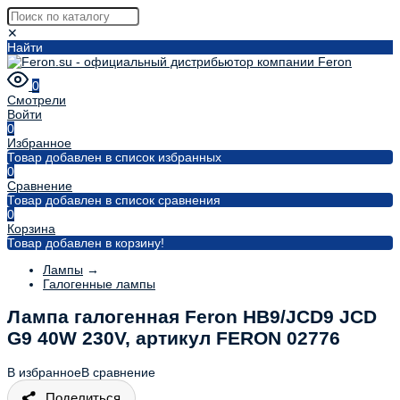
✕
Найти
0
Смотрели
Войти
0
Избранное
Товар добавлен в список избранных
0
Сравнение
Товар добавлен в список сравнения
0
Корзина
Товар добавлен в корзину!
Лампы
→
Галогенные лампы
Лампа галогенная Feron HB9/JCD9 JCD
G9 40W 230V, артикул FERON 02776
В избранное
В сравнение
Поделиться