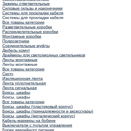
Зажимы ответвительные
Силовые гильзы и наконечники
Системы для прокладки кабеля
Системы для прокладки кабеля
Все товары категории
Разветвительные коробки
Распределительные коробки
Монтажные коробки
Подрозетники
Соединительные муфты
Дюбель-хомут
Драйверы для светодиодных светильников
Ленты монтажные
Ленты монтажные
Все товары категории
Скотч
Изоляционная лента
Лента уплотнительная
Лента сигнальная
Боксы, шкафы
Боксы, шкафы
Все товары категории
Боксы, шкафы (пластиковый корпус)
Боксы, шкафы (принадлежности и аксессуары)
Боксы, шкафы (металический корпус)
Кабель-маркеры на бобине
Выключатели с пультом управления
Блоки аварийного питания