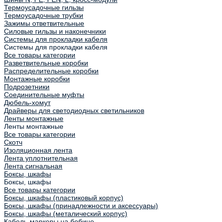
Термоусадочные гильзы
Термоусадочные трубки
Зажимы ответвительные
Силовые гильзы и наконечники
Системы для прокладки кабеля
Системы для прокладки кабеля
Все товары категории
Разветвительные коробки
Распределительные коробки
Монтажные коробки
Подрозетники
Соединительные муфты
Дюбель-хомут
Драйверы для светодиодных светильников
Ленты монтажные
Ленты монтажные
Все товары категории
Скотч
Изоляционная лента
Лента уплотнительная
Лента сигнальная
Боксы, шкафы
Боксы, шкафы
Все товары категории
Боксы, шкафы (пластиковый корпус)
Боксы, шкафы (принадлежности и аксессуары)
Боксы, шкафы (металический корпус)
Кабель-маркеры на бобине