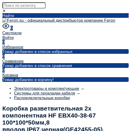
✕
Найти
0
Смотрели
Войти
0
Избранное
Товар добавлен в список избранных
0
Сравнение
Товар добавлен в список сравнения
0
Корзина
Товар добавлен в корзину!
Электротовары и комплектующие
→
Системы для прокладки кабеля
→
Распределительные коробки
Коробка разветвительная 2х
компонентная HF EBX40-38-67
100*100*50мм,8
вводов,IP67,черная(GE42455-05),