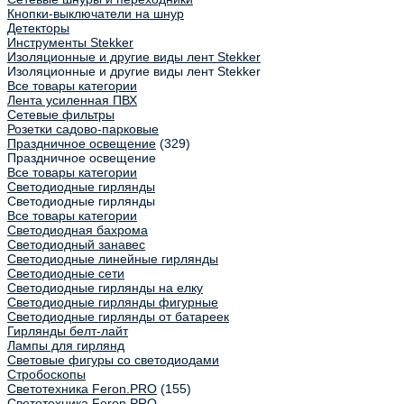
Кнопки-выключатели на шнур
Детекторы
Инструменты Stekker
Изоляционные и другие виды лент Stekker
Изоляционные и другие виды лент Stekker
Все товары категории
Лента усиленная ПВХ
Сетевые фильтры
Розетки садово-парковые
Праздничное освещение
(329)
Праздничное освещение
Все товары категории
Светодиодные гирлянды
Светодиодные гирлянды
Все товары категории
Светодиодная бахрома
Светодиодный занавес
Светодиодные линейные гирлянды
Светодиодные сети
Светодиодные гирлянды на елку
Светодиодные гирлянды фигурные
Светодиодные гирлянды от батареек
Гирлянды белт-лайт
Лампы для гирлянд
Световые фигуры со светодиодами
Стробоскопы
Светотехника Feron.PRO
(155)
Светотехника Feron.PRO