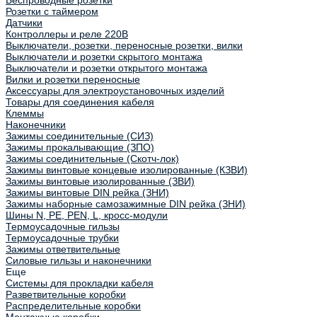
Беспроводные розетки
Розетки с таймером
Датчики
Контроллеры и реле 220В
Выключатели, розетки, переносные розетки, вилки
Выключатели и розетки скрытого монтажа
Выключатели и розетки открытого монтажа
Вилки и розетки переносные
Аксессуары для электроустановочных изделий
Товары для соединения кабеля
Клеммы
Наконечники
Зажимы соединительные (СИЗ)
Зажимы прокалывающие (ЗПО)
Зажимы соединительные (Скотч-лок)
Зажимы винтовые концевые изолированные (КЗВИ)
Зажимы винтовые изолированные (ЗВИ)
Зажимы винтовые DIN рейка (ЗНИ)
Зажимы наборные самозажимные DIN рейка (ЗНИ)
Шины N, PE, PEN, L, кросс-модули
Термоусадочные гильзы
Термоусадочные трубки
Зажимы ответвительные
Силовые гильзы и наконечники
Еще
Системы для прокладки кабеля
Разветвительные коробки
Распределительные коробки