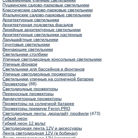
Современные уличные светильники
Пушкинские садово-парковые светильники
Классические садово-парковые светильники
Итальянские садово-парковые светильники
Архитектурные светильники
Архитектурная подсветка фасадов
Линейные архитектурные светильники
Архитектурные светильники настенные
Ландшафтные светильники
Грунтовые светильники
Венчающие светильники
Светильники столбики
Уличные светодиодные консольные светильники
Уличные фонари
Светильники для бассейнов и фонтанов
Уличные светодиодные прожекторы
Светильники уличные на солнечной батарее
Прожекторы
(88)
Светодиодные прожекторы
Переносные прожекторы
Аккумуляторные прожекторы
Прожекторы на солнечной батарее
Прожекторы премиум Feron.PRO
Светодиодные ленты, дюралайт, профили
(473)
Гибкий неон
Гибкий неон 12 вольт
Светодиодная лента 12V и аксессуары
Лента светодиодная 12V (в бобинах)