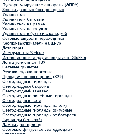
Патроны и переходники
Пускорегулирующие аппараты (ЭПРА)
Звонки дверные беспроводные
Удлинители
Удлинители бытовые
Удлинители на рамке
Удлинители на катушке
Удлинители в бухте и с колодкой
Сетевые шнуры и переходники
Кнопки-выключатели на шнур
Детекторы
Инструменты Stekker
Изоляционные и другие виды лент Stekker
Лента усиленная ПВХ
Сетевые фильтры
Розетки садово-парковые
Праздничное освещение
(329)
Светодиодные гирлянды
Светодиодная бахрома
Светодиодный занавес
Светодиодные линейные гирлянды
Светодиодные сети
Светодиодные гирлянды на елку
Светодиодные гирлянды фигурные
Светодиодные гирлянды от батареек
Гирлянды белт-лайт
Лампы для гирлянд
Световые фигуры со светодиодами