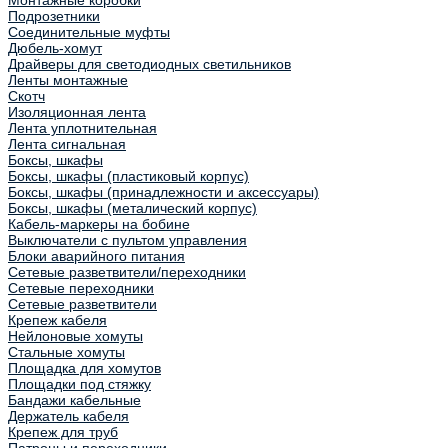
Монтажные коробки
Подрозетники
Соединительные муфты
Дюбель-хомут
Драйверы для светодиодных светильников
Ленты монтажные
Скотч
Изоляционная лента
Лента уплотнительная
Лента сигнальная
Боксы, шкафы
Боксы, шкафы (пластиковый корпус)
Боксы, шкафы (принадлежности и аксессуары)
Боксы, шкафы (металический корпус)
Кабель-маркеры на бобине
Выключатели с пультом управления
Блоки аварийного питания
Сетевые разветвители/переходники
Сетевые переходники
Сетевые разветвители
Крепеж кабеля
Нейлоновые хомуты
Стальные хомуты
Площадка для хомутов
Площадки под стяжку
Бандажи кабельные
Держатель кабеля
Крепеж для труб