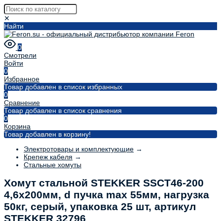
✕
Найти
0
Смотрели
Войти
0
Избранное
Товар добавлен в список избранных
0
Сравнение
Товар добавлен в список сравнения
0
Корзина
Товар добавлен в корзину!
Электротовары и комплектующие
→
Крепеж кабеля
→
Стальные хомуты
Хомут стальной STEKKER SSCT46-200
4,6х200мм, d пучка max 55мм, нагрузка
50кг, серый, упаковка 25 шт, артикул
STEKKER 32796