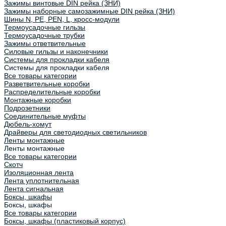
Зажимы винтовые DIN рейка (ЗНИ)
Зажимы наборные самозажимные DIN рейка (ЗНИ)
Шины N, PE, PEN, L, кросс-модули
Термоусадочные гильзы
Термоусадочные трубки
Зажимы ответвительные
Силовые гильзы и наконечники
Системы для прокладки кабеля
Системы для прокладки кабеля
Все товары категории
Разветвительные коробки
Распределительные коробки
Монтажные коробки
Подрозетники
Соединительные муфты
Дюбель-хомут
Драйверы для светодиодных светильников
Ленты монтажные
Ленты монтажные
Все товары категории
Скотч
Изоляционная лента
Лента уплотнительная
Лента сигнальная
Боксы, шкафы
Боксы, шкафы
Все товары категории
Боксы, шкафы (пластиковый корпус)