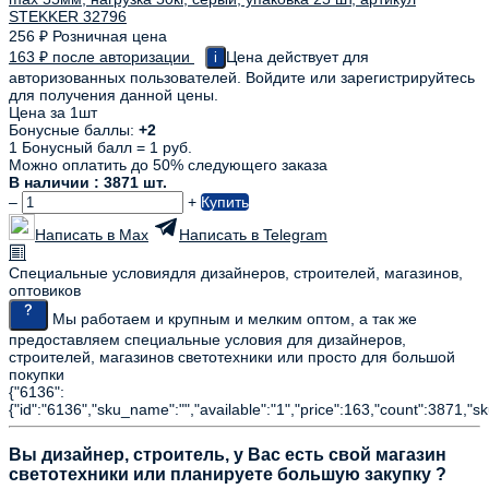
256
₽
Розничная цена
163
₽
после авторизации
Цена действует для
i
авторизованных пользователей. Войдите или зарегистрируйтесь
для получения данной цены.
Цена за 1шт
Бонусные баллы:
+2
1 Бонусный балл = 1 руб.
Можно оплатить до 50% следующего заказа
В наличии : 3871 шт.
–
+
Купить
Написать в Max
Написать в Telegram
Специальные условия
для дизайнеров, строителей, магазинов,
оптовиков
Мы работаем и крупным и мелким оптом, а так же
предоставляем специальные условия для дизайнеров,
строителей, магазинов светотехники или просто для большой
покупки
{"6136":
{"id":"6136","sku_name":"","available":"1","price":163,"count":3871,"s
Вы дизайнер, строитель, у Вас есть свой магазин
светотехники или планируете большую закупку ?