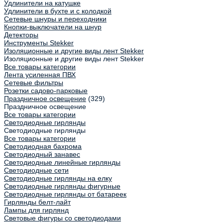
Удлинители на катушке
Удлинители в бухте и с колодкой
Сетевые шнуры и переходники
Кнопки-выключатели на шнур
Детекторы
Инструменты Stekker
Изоляционные и другие виды лент Stekker
Изоляционные и другие виды лент Stekker
Все товары категории
Лента усиленная ПВХ
Сетевые фильтры
Розетки садово-парковые
Праздничное освещение
(329)
Праздничное освещение
Все товары категории
Светодиодные гирлянды
Светодиодные гирлянды
Все товары категории
Светодиодная бахрома
Светодиодный занавес
Светодиодные линейные гирлянды
Светодиодные сети
Светодиодные гирлянды на елку
Светодиодные гирлянды фигурные
Светодиодные гирлянды от батареек
Гирлянды белт-лайт
Лампы для гирлянд
Световые фигуры со светодиодами