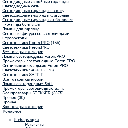
Светодиодные линейные гирлянды
Светодиодные сети
Светодиодные гирлянды на елку
Светодиодные гирлянды фигурные
Светодиодные гирлянды от батареек
Гирлянды белт-лайт
Лампы для гирлянд
Световые фигуры со светодиодами
Стробоскопы
Светотехника Feron.PRO
(155)
Светотехника Feron.PRO
Все товары категории
Лампы светодиодные Feron.PRO
Прожекторы светодиодные Feron.PRO
Светильники складские Feron.PRO
Светотехника SAFFIT
(176)
Светотехника SAFFIT
Все товары категории
Лампы светодиодные Saffit
Прожекторы светодиодные Saffit
Электротовары STEKKER
(2575)
Прочее
(30)
Прочее
Все товары категории
Фонарики
Информация
Реквизиты