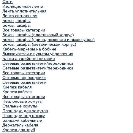
Скотч
Изоляционная лента
Лента уплотнительная
Лента сигнальная
Боксы, шкафы
Боксы, шкафы
Все товары категории
Боксы, шкафы (пластиковый корпус)
Боксы, шкафы (принадлежности и аксессуары)
Боксы, шкафы (металический корпус)
Кабель-маркеры на бобине
Выключатели с пультом управления
Блоки аварийного питания
Сетевые разветвители/переходники
Сетевые разветвители/переходники
Все товары категории
Сетевые переходники
Сетевые разветвители
Крепеж кабеля
Крепеж кабеля
Все товары категории
Нейлоновые хомуты
Стальные хомуты
Площадка для хомутов
Площадки под стяжку
Бандажи кабельные
Держатель кабеля
Крепеж для труб