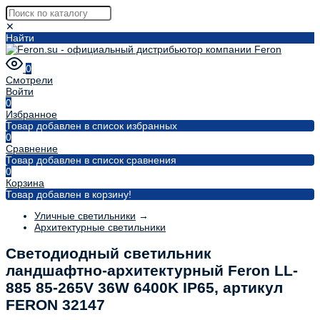
✕
Найти
0
Смотрели
Войти
0
Избранное
Товар добавлен в список избранных
0
Сравнение
Товар добавлен в список сравнения
0
Корзина
Товар добавлен в корзину!
Уличные светильники
→
Архитектурные светильники
Светодиодный светильник
ландшафтно-архитектурный Feron LL-
885 85-265V 36W 6400K IP65, артикул
FERON 32147